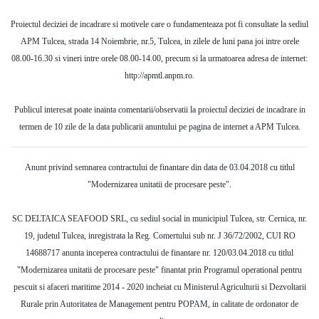
Proiectul deciziei de incadrare si motivele care o fundamenteaza pot fi consultate la sediul
APM Tulcea, strada 14 Noiembrie, nr.5, Tulcea, in zilele de luni pana joi intre orele
08.00-16.30 si vineri intre orele 08.00-14.00, precum si la urmatoarea adresa de internet:
http://apmtl.anpm.ro.
Publicul interesat poate inainta comentarii/observatii la proiectul deciziei de incadrare in
termen de 10 zile de la data publicarii anuntului pe pagina de internet a APM Tulcea.
Anunt privind semnarea contractului de finantare din data de 03.04.2018 cu titlul
"Modernizarea unitatii de procesare peste".
SC DELTAICA SEAFOOD SRL, cu sediul social in municipiul Tulcea, str. Cernica, nr.
19, judetul Tulcea, inregistrata la Reg. Comertului sub nr. J 36/72/2002, CUI RO
14688717 anunta inceperea contractului de finantare nr. 120/03.04.2018 cu titlul
"Modernizarea unitatii de procesare peste" finantat prin Programul operational pentru
pescuit si afaceri maritime 2014 - 2020 incheiat cu Ministerul Agriculturii si Dezvoltarii
Rurale prin Autoritatea de Management pentru POPAM, in calitate de ordonator de