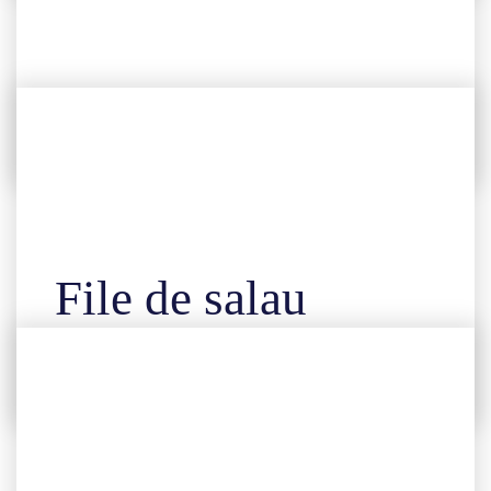
Caras congelat
File de salau
congelat