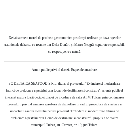
Deltaica este o marcă de produse gastronomice pescărești realizate pe baza rețetelor
tradiționale deltaice, cu resurse din Delta Dunării și Marea Neagră, capturate responsabil,
cu respect pentru natură.
Anunt public privind decizia Etapei de incadrare.
SC DELTAICA SEAFOOD S.R.L. titular al proiectului "Extindere si modernizare
fabrici de prelucrare a pestelui prin lucrari de desfiintare si construire", anunta publicul
interesat asupra luarii deciziei Etapei de incadrare de catre APM Tulcea, prin continuarea
procedurii privind emiterea aprobarii de dezvoltare in cadrul procedurii de evaluare a
impactului asupra mediului pentru proiectul "Extindere si modernizare fabrica de
prelucrare a pestelui prin lucrari de desfiintare si construire", propus a se realiza
municipiul Tulcea, str. Cernica, nr. 19, jud Tulcea.