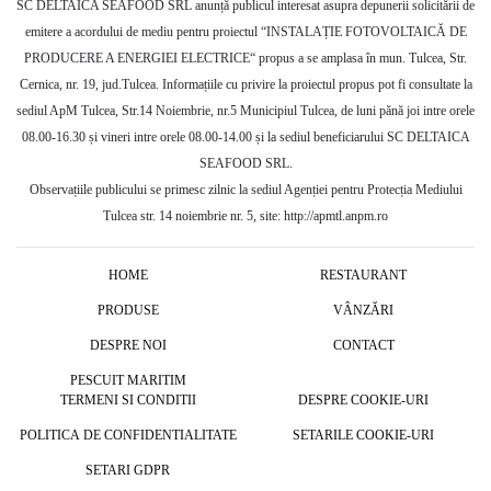
SC DELTAICA SEAFOOD SRL anunță publicul interesat asupra depunerii solicitării de
emitere a acordului de mediu pentru proiectul “INSTALAȚIE FOTOVOLTAICĂ DE
PRODUCERE A ENERGIEI ELECTRICE“ propus a se amplasa în mun. Tulcea, Str.
Cernica, nr. 19, jud.Tulcea. Informațiile cu privire la proiectul propus pot fi consultate la
sediul ApM Tulcea, Str.14 Noiembrie, nr.5 Municipiul Tulcea, de luni pănă joi intre orele
08.00-16.30 și vineri intre orele 08.00-14.00 și la sediul beneficiarului SC DELTAICA
SEAFOOD SRL.
Observațiile publicului se primesc zilnic la sediul Agenției pentru Protecția Mediului
Tulcea str. 14 noiembrie nr. 5, site: http://apmtl.anpm.ro
HOME
RESTAURANT
PRODUSE
VÂNZĂRI
DESPRE NOI
CONTACT
PESCUIT MARITIM
TERMENI SI CONDITII
DESPRE COOKIE-URI
POLITICA DE CONFIDENTIALITATE
SETARILE COOKIE-URI
SETARI GDPR