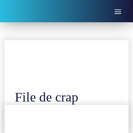
Produse congelate
File de crap
salbatic congelat